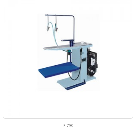
F-793